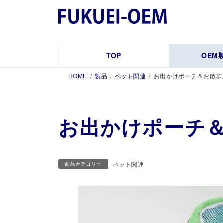
コ
ナ
ン
ビ
テ
ゲ
ン
ー
ツ
シ
TOP
OEM
へ
ョ
HOME
製品
ペット関連
お出かけポーチ＆お散歩
ス
ン
キ
に
ッ
移
プ
動
お出かけポーチ
ペット関連
商品カテゴリー