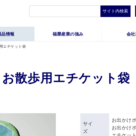
検
索:
製品情報
福榮産業の強み
会社
用エチケット袋
＆お散歩用エチケット袋
お出かけポーチ
サイ
お出かけポーチ
ズ
エチケット袋