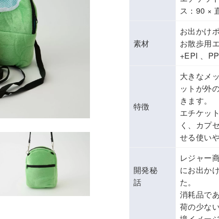
ス：90 × 
お出かけポ
素材
お散歩用
+EPI 、P
大きなメ
ットが外
きます。
特徴
エチケッ
く、カプ
せる使い
レジャー
開発秘
にお出か
話
た。
消耗品で
荷の少な
境イメー