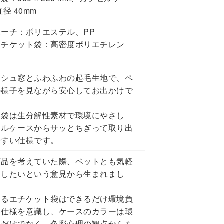
直径 40mm
ーチ：ポリエステル、PP
エチケット袋：高密度ポリエチレン
P
ッシュ窓とふわふわの起毛生地で、ペ
の様子を見ながら安心してお出かけで
ト袋は生分解性素材で環境にやさし
セルケースからサッとちぎって取り出
やすい仕様です。
商品を考えていた際、ペットとも気軽
けしたいという意見から生まれまし
あるエチケット袋はできるだけ環境負
い仕様を意識し、ケースのカラーは環
ジだけでなく、色彩心理の観点からも