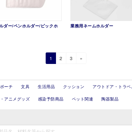
ルダー/ペンホルダー/ピックホ
業務用ネームホルダー
固
固
固
1
2
3
»
定
定
定
ペ
ペ
ペ
ー
ー
ー
ポーチ
文具
生活用品
クッション
アウトドア・トラベ
ジ
ジ
ジ
・アニメグッズ
感染予防商品
ペット関連
陶器製品