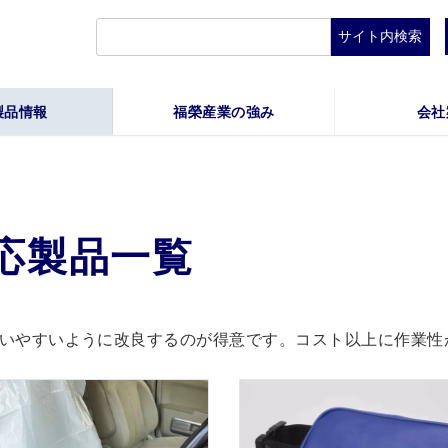
検
索:
製品情報
福榮産業の強み
会社
対応製品一覧
いやすいように改良するのが得意です。コスト以上に作業性