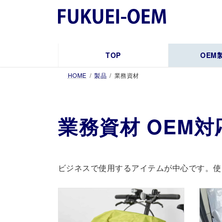
コ
ナ
ン
ビ
テ
ゲ
ン
ー
ツ
シ
TOP
OEM
へ
ョ
HOME
製品
業務資材
ス
ン
キ
に
ッ
移
プ
動
業務資材 OEM
ビジネスで使用するアイテムが中心です。使