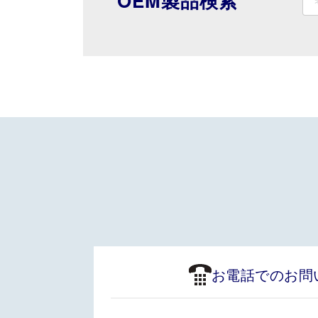
ー
OEM製品検索
ジ
送
り
お電話でのお問