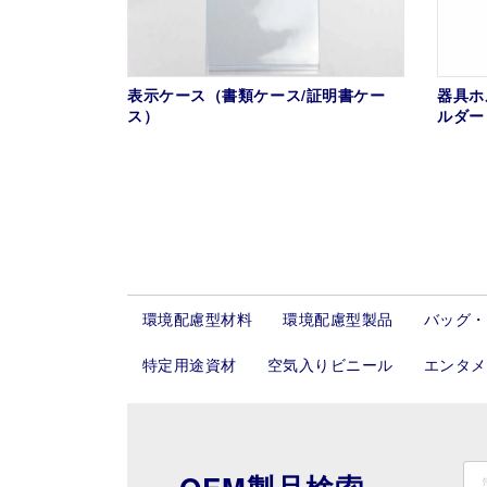
表示ケース（書類ケース/証明書ケー
器具ホ
ス）
ルダー
投
稿
環境配慮型材料
環境配慮型製品
バッグ・
の
特定用途資材
空気入りビニール
エンタメ
ペ