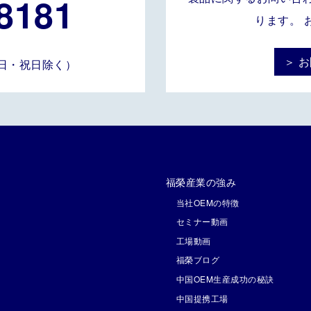
8181
ります。 
＞ 
土・日・祝日除く）
福榮産業の強み
当社OEMの特徴
セミナー動画
工場動画
福榮ブログ
中国OEM生産成功の秘訣
中国提携工場