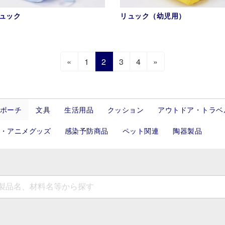
ュック
リュック（幼児用）
固
固
固
固
«
1
2
3
4
»
定
定
定
定
ペ
ペ
ペ
ペ
ー
ー
ー
ー
ポーチ
文具
生活用品
クッション
アウトドア・トラベ
ジ
ジ
ジ
ジ
・アニメグッズ
感染予防商品
ペット関連
陶器製品