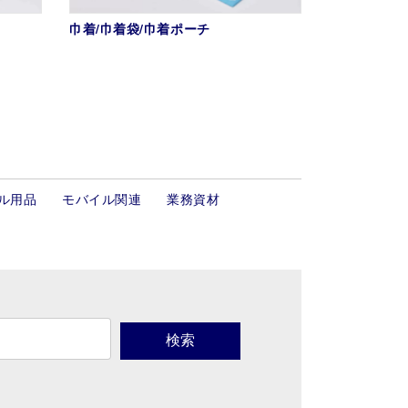
巾着/巾着袋/巾着ポーチ
ル用品
モバイル関連
業務資材