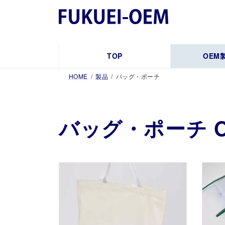
コ
ナ
ン
ビ
テ
ゲ
ン
ー
ツ
シ
TOP
OEM
へ
ョ
HOME
製品
バッグ・ポーチ
ス
ン
キ
に
ッ
移
プ
動
バッグ・ポーチ 