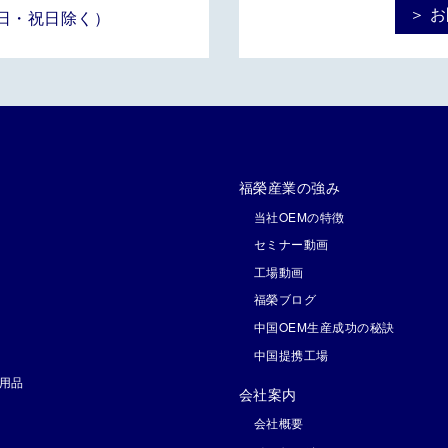
＞ 
土・日・祝日除く）
福榮産業の強み
当社OEMの特徴
セミナー動画
工場動画
福榮ブログ
中国OEM生産成功の秘訣
中国提携工場
用品
会社案内
会社概要