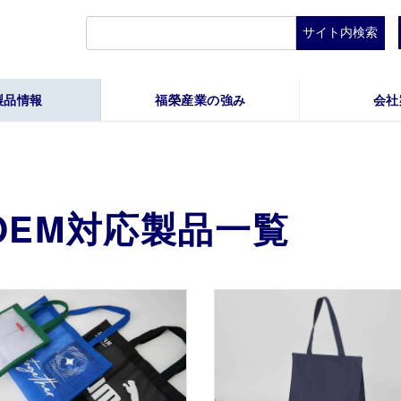
検
索:
製品情報
福榮産業の強み
会社
OEM対応製品一覧