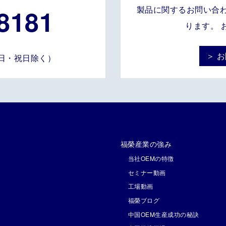
8181
製品に関するお問い合
ります。 
＞ 
土・日・祝日除く）
福榮産業の強み
当社OEMの特徴
セミナー動画
工場動画
福榮ブログ
中国OEM生産成功の秘訣