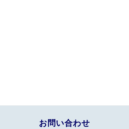
CSR活動の一環で商品
ホームページをリニュー
を台東区に寄付しまし
アルしました。
た。
月別アーカイブ
BLOG一覧
過去のBLOGはこちら
お問い合わせ