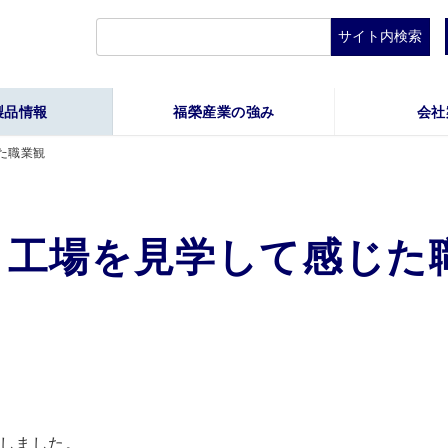
検
索:
製品情報
福榮産業の強み
会社
た職業観
ク工場を見学して感じた
しました。