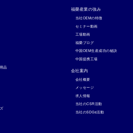
福榮産業の強み
当社OEMの特徴
セミナー動画
工場動画
福榮ブログ
中国OEM生産成功の秘訣
中国提携工場
用品
会社案内
会社概要
メッセージ
求人情報
当社のCSR活動
ズ
当社のSDGs活動