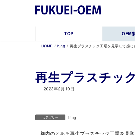
コ
ナ
ン
ビ
テ
ゲ
ン
ー
ツ
シ
TOP
OEM
へ
ョ
HOME
blog
再生プラスチック工場を見学して感じ
ス
ン
キ
に
ッ
移
プ
動
再生プラスチッ
2023年2月10日
blog
カテゴリー
都内のとある再生プラスチック工業を見学