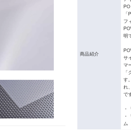
P
「
フ
P
明
P
商品紹介
サ
マ
「
す
れ
で
・
・
ム