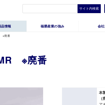
検
索:
製品情報
福榮産業の強み
会社
R ※廃番
-MR ※廃番
本
（
ア