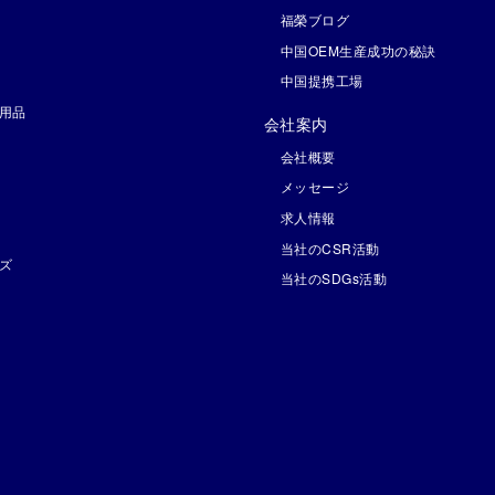
福榮ブログ
中国OEM生産成功の秘訣
中国提携工場
用品
会社案内
会社概要
メッセージ
求人情報
当社のCSR活動
ズ
当社のSDGs活動