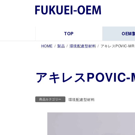
コ
ナ
ン
ビ
テ
ゲ
ン
ー
ツ
シ
TOP
OEM
へ
ョ
HOME
製品
環境配慮型材料
アキレスPOVIC-M
ス
ン
キ
に
ッ
移
プ
動
アキレスPOVIC
環境配慮型材料
商品カテゴリー