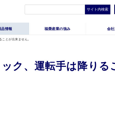
検
索:
製品情報
福榮産業の強み
会社
ることが出来ません。
ラック、運転手は降りる