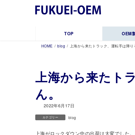
コ
ナ
ン
ビ
テ
ゲ
ン
ー
ツ
シ
TOP
OEM
へ
ョ
HOME
blog
上海から来たトラック、運転手は降り
ス
ン
キ
に
ッ
移
プ
動
上海から来たト
ん。
2022年6月17日
blog
カテゴリー
上海がロックダウン中の出荷は大変でした。